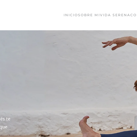
INICIO
SOBRE MI
VIDA SERENA
CO
és te
 que