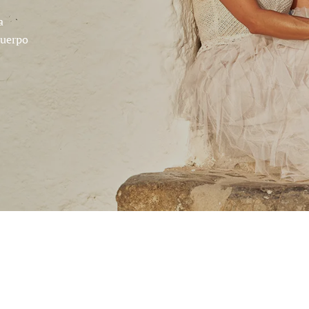
a
cuerpo