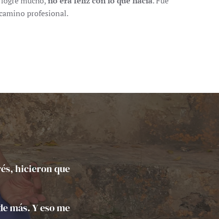
e logré mucho,
no era feliz con lo que hacía
. Fue
camino profesional.
trés, hicieron que
ede más. Y eso me