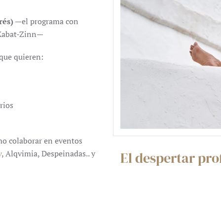
rés)
—el programa con
n Kabat-Zinn—
que quieren:
rios
omo colaborar en eventos
y
, Alqvimia, Despeinadas.. y
El despertar pro