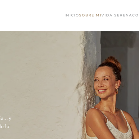
INICIO
SOBRE MI
VIDA SERENA
CO
ia… y
do lo