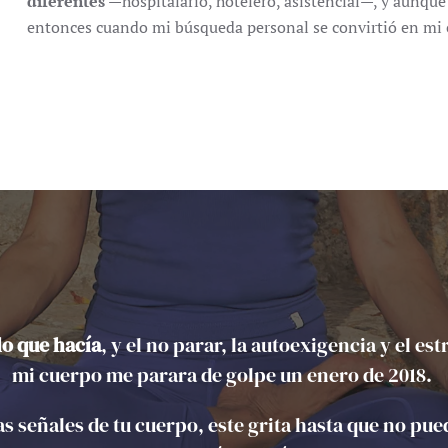
diferentes
—hospitalario, hotelero, asistencial—, y aunqu
entonces cuando mi búsqueda personal se convirtió en mi 
 lo que hacía
, y el no parar, la autoexigencia y el es
mi cuerpo me parara de golpe un enero de 2018.
as señales de tu cuerpo, este grita hasta que no pu