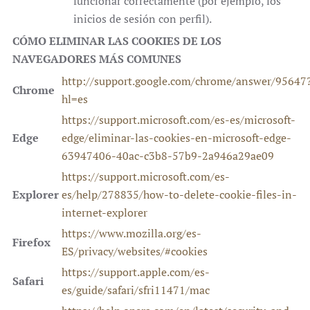
funcionar correctamente (por ejemplo, los
inicios de sesión con perfil).
CÓMO ELIMINAR LAS COOKIES DE LOS
NAVEGADORES MÁS COMUNES
http://support.google.com/chrome/answer/95647
Chrome
hl=es
https://support.microsoft.com/es-es/microsoft-
Edge
edge/eliminar-las-cookies-en-microsoft-edge-
63947406-40ac-c3b8-57b9-2a946a29ae09
https://support.microsoft.com/es-
Explorer
es/help/278835/how-to-delete-cookie-files-in-
internet-explorer
https://www.mozilla.org/es-
Firefox
ES/privacy/websites/#cookies
https://support.apple.com/es-
Safari
es/guide/safari/sfri11471/mac