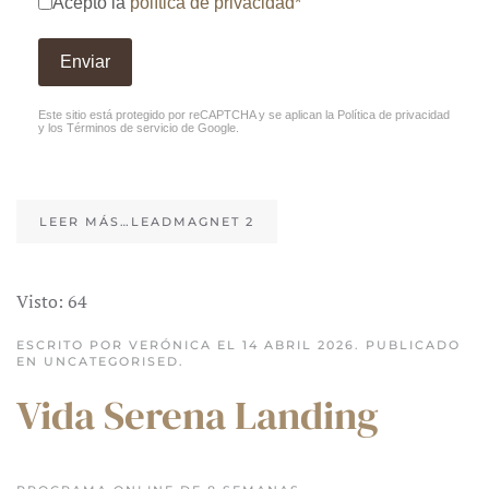
Acepto la
política de privacidad*
Enviar
Este sitio está protegido por reCAPTCHA y se aplican la
Política de privacidad
y los
Términos de servicio
de Google.
LEER MÁS…LEADMAGNET 2
Visto: 64
ESCRITO POR VERÓNICA EL
14 ABRIL 2026
. PUBLICADO
EN
UNCATEGORISED
.
Vida Serena Landing