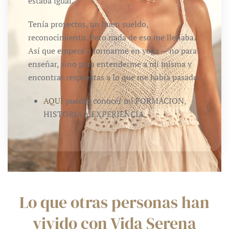
estaba igual.
Tenía proyectos, un buen sueldo,
reconocimiento. Pero nada de eso me llenaba.
Así que empecé a formarme en yoga — no para
enseñar, sino para entenderme a mí misma y
encontrar respuestas a lo que me había pasado.
AQUÍ
puedes conocer mi FORMACION,
HISTORIA Y EXPERIENCIA
Lo que otras personas han
vivido con Vida Serena