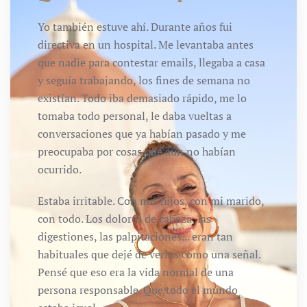
Yo también estuve ahí. Durante años fui
directiva en un hospital. Me levantaba antes
que nadie para contestar emails, llegaba a casa
y seguía trabajando, los fines de semana no
existían. Todo iba demasiado rápido, me lo
tomaba todo personal, le daba vueltas a
conversaciones que ya habían pasado y me
preocupaba por cosas que aún no habían
ocurrido.
Estaba irritable. Con mis hijos, con mi marido,
con todo. Los dolores de cabeza, las
digestiones, las palpitaciones... eran tan
habituales que dejé de verlos como una señal.
Pensé que eso era la vida normal de una
persona responsable. Que todo el mundo